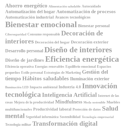
Ahorro energético
Autocuidado
Alimentación saludable
Automatización de procesos
Automatización del hogar
Automatización industrial
Avances tecnológicos
Bienestar emocional
Bienestar personal
Decoración de
Consumo responsable
Ciberseguridad
interiores
Decoración exterior
Decoración del hogar
Diseño de interiores
Desarrollo personal
Eficiencia energética
Diseño de jardines
Espacios
Equilibrio emocional
Eficiencia operativa
Energías renovables
Gestión del
pequeños
Estilo personal
Estrategias de Marketing
Hábitos saludables
tiempo
Iluminación exterior
Innovación
Industria 4.0
Impacto ambiental
Iluminación LED
tecnológica
Inteligencia Artificial
Internet de las
Mindfulness
Muebles
cosas
Mejora de la productividad
Moda sostenible
Salud
Productividad laboral
multifuncionales
Protección de datos
mental
Seguridad informática
Sostenibilidad
Tecnología empresarial
Transformación digital
Tecnología militar