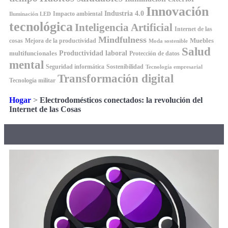
Innovación
Industria 4.0
Impacto ambiental
Iluminación LED
tecnológica
Inteligencia Artificial
Internet de las
Mindfulness
Muebles
cosas
Mejora de la productividad
Moda sostenible
Salud
Productividad laboral
multifuncionales
Protección de datos
mental
Seguridad informática
Sostenibilidad
Tecnología empresarial
Transformación digital
Tecnología militar
Hogar
>
Electrodomésticos conectados: la revolución del
Internet de las Cosas