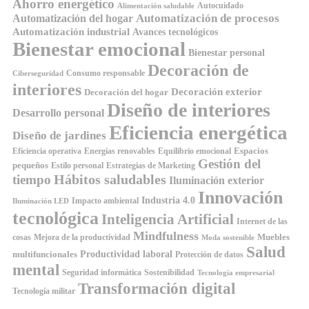
Ahorro energético
Autocuidado
Alimentación saludable
Automatización de procesos
Automatización del hogar
Automatización industrial
Avances tecnológicos
Bienestar emocional
Bienestar personal
Decoración de
Consumo responsable
Ciberseguridad
interiores
Decoración exterior
Decoración del hogar
Diseño de interiores
Desarrollo personal
Eficiencia energética
Diseño de jardines
Espacios
Equilibrio emocional
Eficiencia operativa
Energías renovables
Gestión del
pequeños
Estilo personal
Estrategias de Marketing
Hábitos saludables
tiempo
Iluminación exterior
Innovación
Industria 4.0
Impacto ambiental
Iluminación LED
tecnológica
Inteligencia Artificial
Internet de las
Mindfulness
Muebles
cosas
Mejora de la productividad
Moda sostenible
Salud
Productividad laboral
multifuncionales
Protección de datos
mental
Seguridad informática
Sostenibilidad
Tecnología empresarial
Transformación digital
Tecnología militar