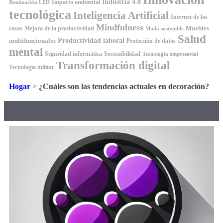
Industria 4.0
Impacto ambiental
Iluminación LED
tecnológica
Inteligencia Artificial
Internet de las
Mindfulness
Muebles
cosas
Mejora de la productividad
Moda sostenible
Salud
Productividad laboral
multifuncionales
Protección de datos
mental
Seguridad informática
Sostenibilidad
Tecnología empresarial
Transformación digital
Tecnología militar
Hogar
>
¿Cuáles son las tendencias actuales en decoración?