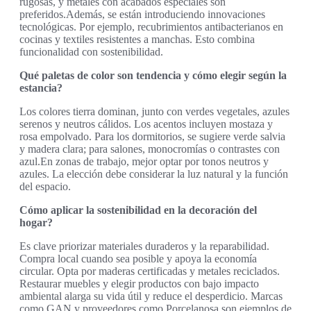
rugosas, y metales con acabados especiales son
preferidos.Además, se están introduciendo innovaciones
tecnológicas. Por ejemplo, recubrimientos antibacterianos en
cocinas y textiles resistentes a manchas. Esto combina
funcionalidad con sostenibilidad.
Qué paletas de color son tendencia y cómo elegir según la
estancia?
Los colores tierra dominan, junto con verdes vegetales, azules
serenos y neutros cálidos. Los acentos incluyen mostaza y
rosa empolvado. Para los dormitorios, se sugiere verde salvia
y madera clara; para salones, monocromías o contrastes con
azul.En zonas de trabajo, mejor optar por tonos neutros y
azules. La elección debe considerar la luz natural y la función
del espacio.
Cómo aplicar la sostenibilidad en la decoración del
hogar?
Es clave priorizar materiales duraderos y la reparabilidad.
Compra local cuando sea posible y apoya la economía
circular. Opta por maderas certificadas y metales reciclados.
Restaurar muebles y elegir productos con bajo impacto
ambiental alarga su vida útil y reduce el desperdicio. Marcas
como GAN y proveedores como Porcelanosa son ejemplos de