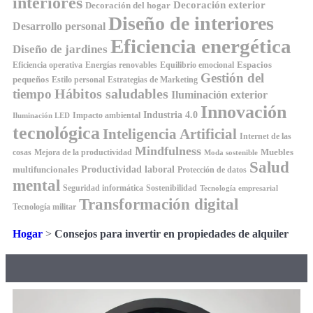
interiores
Decoración exterior
Decoración del hogar
Diseño de interiores
Desarrollo personal
Eficiencia energética
Diseño de jardines
Espacios
Equilibrio emocional
Eficiencia operativa
Energías renovables
Gestión del
pequeños
Estilo personal
Estrategias de Marketing
Hábitos saludables
tiempo
Iluminación exterior
Innovación
Industria 4.0
Impacto ambiental
Iluminación LED
tecnológica
Inteligencia Artificial
Internet de las
Mindfulness
Muebles
cosas
Mejora de la productividad
Moda sostenible
Salud
Productividad laboral
multifuncionales
Protección de datos
mental
Seguridad informática
Sostenibilidad
Tecnología empresarial
Transformación digital
Tecnología militar
Hogar
>
Consejos para invertir en propiedades de alquiler