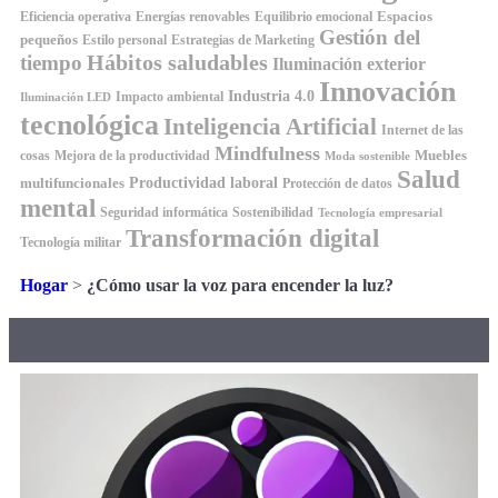
Espacios
Equilibrio emocional
Eficiencia operativa
Energías renovables
Gestión del
pequeños
Estilo personal
Estrategias de Marketing
Hábitos saludables
tiempo
Iluminación exterior
Innovación
Industria 4.0
Impacto ambiental
Iluminación LED
tecnológica
Inteligencia Artificial
Internet de las
Mindfulness
Muebles
cosas
Mejora de la productividad
Moda sostenible
Salud
Productividad laboral
multifuncionales
Protección de datos
mental
Seguridad informática
Sostenibilidad
Tecnología empresarial
Transformación digital
Tecnología militar
Hogar
>
¿Cómo usar la voz para encender la luz?