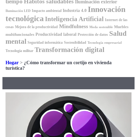
Hábitos saludables
tiempo
Iluminación exterior
Innovación
Industria 4.0
Impacto ambiental
Iluminación LED
tecnológica
Inteligencia Artificial
Internet de las
Mindfulness
Muebles
cosas
Mejora de la productividad
Moda sostenible
Salud
Productividad laboral
multifuncionales
Protección de datos
mental
Seguridad informática
Sostenibilidad
Tecnología empresarial
Transformación digital
Tecnología militar
Hogar
>
¿Cómo transformar un cortijo en vivienda
turística?