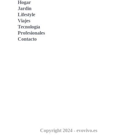
Hogar
Jardin
Lifestyle
Viajes
Tecnología
Profesionales
Contacto
Evo Vivo Deutschland
Evo Vivo España
Evo Vivo Nederland
Evo Vivo Schweiz
Nosotros
Copyright 2024 - evovivo.es