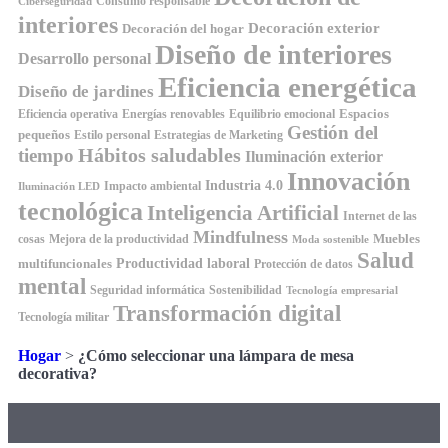
Consumo responsable
Ciberseguridad
interiores
Decoración exterior
Decoración del hogar
Diseño de interiores
Desarrollo personal
Eficiencia energética
Diseño de jardines
Espacios
Equilibrio emocional
Eficiencia operativa
Energías renovables
Gestión del
pequeños
Estilo personal
Estrategias de Marketing
Hábitos saludables
tiempo
Iluminación exterior
Innovación
Industria 4.0
Impacto ambiental
Iluminación LED
tecnológica
Inteligencia Artificial
Internet de las
Mindfulness
Muebles
cosas
Mejora de la productividad
Moda sostenible
Salud
Productividad laboral
multifuncionales
Protección de datos
mental
Seguridad informática
Sostenibilidad
Tecnología empresarial
Transformación digital
Tecnología militar
Hogar
>
¿Cómo seleccionar una lámpara de mesa
decorativa?