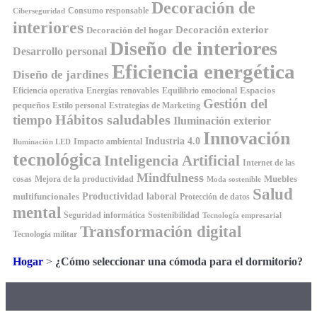
Decoración de
Consumo responsable
Ciberseguridad
interiores
Decoración exterior
Decoración del hogar
Diseño de interiores
Desarrollo personal
Eficiencia energética
Diseño de jardines
Espacios
Equilibrio emocional
Eficiencia operativa
Energías renovables
Gestión del
pequeños
Estilo personal
Estrategias de Marketing
Hábitos saludables
tiempo
Iluminación exterior
Innovación
Industria 4.0
Impacto ambiental
Iluminación LED
tecnológica
Inteligencia Artificial
Internet de las
Mindfulness
Muebles
cosas
Mejora de la productividad
Moda sostenible
Salud
Productividad laboral
multifuncionales
Protección de datos
mental
Seguridad informática
Sostenibilidad
Tecnología empresarial
Transformación digital
Tecnología militar
Hogar
>
¿Cómo seleccionar una cómoda para el dormitorio?