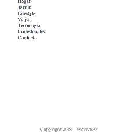
Hogar
Jardin
Lifestyle
Viajes
Tecnología
Profesionales
Contacto
Evo Vivo Deutschland
Evo Vivo España
Evo Vivo Nederland
Evo Vivo Schweiz
Nosotros
Copyright 2024 - evovivo.es