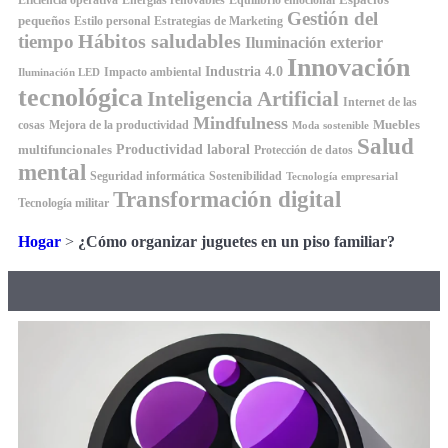
Eficiencia operativa
Energías renovables
Gestión del
pequeños
Estilo personal
Estrategias de Marketing
Hábitos saludables
tiempo
Iluminación exterior
Innovación
Industria 4.0
Impacto ambiental
Iluminación LED
tecnológica
Inteligencia Artificial
Internet de las
Mindfulness
Muebles
cosas
Mejora de la productividad
Moda sostenible
Salud
Productividad laboral
multifuncionales
Protección de datos
mental
Seguridad informática
Sostenibilidad
Tecnología empresarial
Transformación digital
Tecnología militar
Hogar
>
¿Cómo organizar juguetes en un piso familiar?