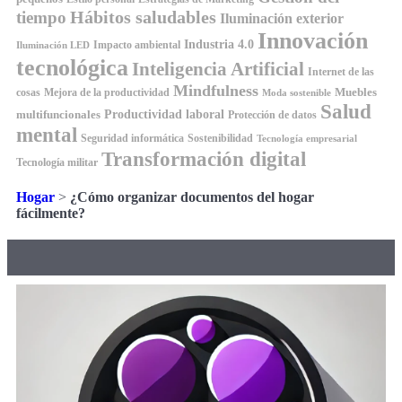
Hábitos saludables
tiempo
Iluminación exterior
Innovación
Industria 4.0
Impacto ambiental
Iluminación LED
tecnológica
Inteligencia Artificial
Internet de las
Mindfulness
Muebles
cosas
Mejora de la productividad
Moda sostenible
Salud
Productividad laboral
multifuncionales
Protección de datos
mental
Seguridad informática
Sostenibilidad
Tecnología empresarial
Transformación digital
Tecnología militar
Hogar
>
¿Cómo organizar documentos del hogar
fácilmente?