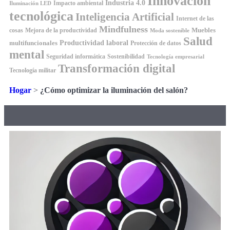
Innovación
Industria 4.0
Impacto ambiental
Iluminación LED
tecnológica
Inteligencia Artificial
Internet de las
Mindfulness
Muebles
cosas
Mejora de la productividad
Moda sostenible
Salud
Productividad laboral
multifuncionales
Protección de datos
mental
Seguridad informática
Sostenibilidad
Tecnología empresarial
Transformación digital
Tecnología militar
Hogar
>
¿Cómo optimizar la iluminación del salón?