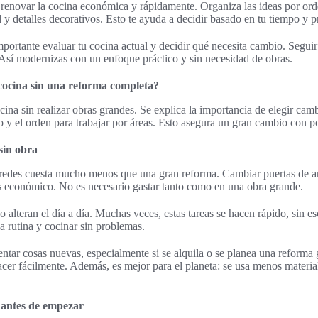
 renovar la cocina económica y rápidamente. Organiza las ideas por ord
 y detalles decorativos. Esto te ayuda a decidir basado en tu tiempo y 
ortante evaluar tu cocina actual y decidir qué necesita cambio. Seguir e
 Así modernizas con un enfoque práctico y sin necesidad de obras.
ocina sin una reforma completa?
ocina sin realizar obras grandes. Se explica la importancia de elegir c
o y el orden para trabajar por áreas. Esto asegura un gran cambio con p
sin obra
aredes cuesta mucho menos que una gran reforma. Cambiar puertas de arm
s económico. No es necesario gastar tanto como en una obra grande.
alteran el día a día. Muchas veces, estas tareas se hacen rápido, sin 
a rutina y cocinar sin problemas.
tentar cosas nuevas, especialmente si se alquila o se planea una reform
er fácilmente. Además, es mejor para el planeta: se usa menos materia
s antes de empezar