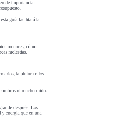
en de importancia:
presupuesto.
sta guía facilitará la
ambios menores, cómo
ocas molestias.
arios, la pintura o los
escombros ni mucho ruido.
a grande después. Los
l y energía que en una