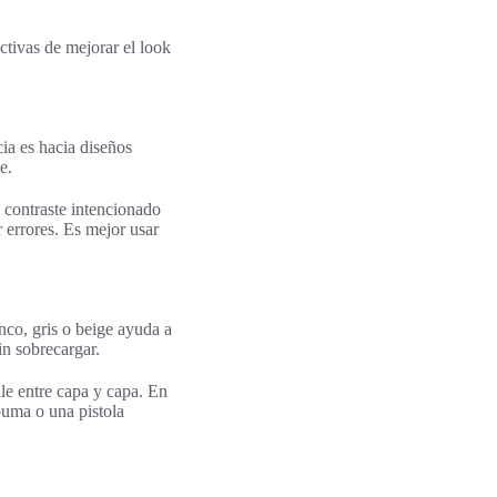
tivas de mejorar el look
ia es hacia diseños
e.
 contraste intencionado
r errores. Es mejor usar
nco, gris o beige ayuda a
in sobrecargar.
le entre capa y capa. En
puma o una pistola