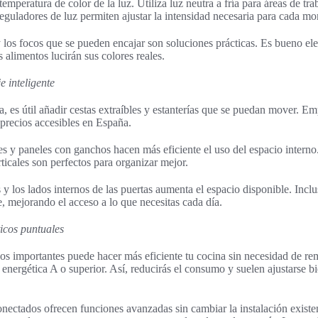
temperatura de color de la luz. Utiliza luz neutra a fría para áreas de tra
eguladores de luz permiten ajustar la intensidad necesaria para cada m
y los focos que se pueden encajar son soluciones prácticas. Es bueno el
s alimentos lucirán sus colores reales.
 inteligente
, es útil añadir cestas extraíbles y estanterías que se puedan mover. E
 precios accesibles en España.
es y paneles con ganchos hacen más eficiente el uso del espacio interno.
ticales son perfectos para organizar mejor.
s y los lados internos de las puertas aumenta el espacio disponible. Incl
 mejorando el acceso a lo que necesitas cada día.
icos puntuales
s importantes puede hacer más eficiente tu cocina sin necesidad de re
 energética A o superior. Así, reducirás el consumo y suelen ajustarse b
nectados ofrecen funciones avanzadas sin cambiar la instalación exist