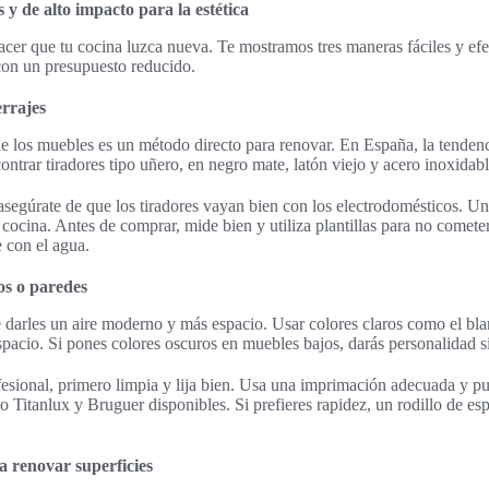
 y de alto impacto para la estética
er que tu cocina luzca nueva. Te mostramos tres maneras fáciles y efec
con un presupuesto reducido.
rrajes
 de los muebles es un método directo para renovar. En España, la tendenc
ntrar tiradores tipo uñero, en negro mate, latón viejo y acero inoxidabl
segúrate de que los tiradores vayan bien con los electrodomésticos. Un
 cocina. Antes de comprar, mide bien y utiliza plantillas para no comete
e con el agua.
os o paredes
 darles un aire moderno y más espacio. Usar colores claros como el bla
spacio. Si pones colores oscuros en muebles bajos, darás personalidad s
esional, primero limpia y lija bien. Usa una imprimación adecuada y pu
Titanlux y Bruguer disponibles. Si prefieres rapidez, un rodillo de es
a renovar superficies