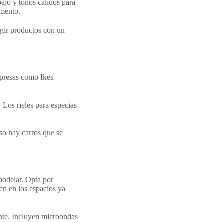
bajo y tonos cálidos para
omento.
egir productos con un
mpresas como Ikea
 Los rieles para especias
uso hay carros que se
modelar. Opta por
ien en los espacios ya
ente. Incluyen microondas