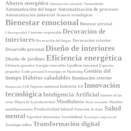
Ahorro energético
Autocuidado
Alimentación saludable
Automatización de procesos
Automatización del hogar
Automatización industrial
Avances tecnológicos
Bienestar emocional
Bienestar personal
Decoración de
Consumo responsable
Ciberseguridad
interiores
Decoración exterior
Decoración del hogar
Diseño de interiores
Desarrollo personal
Eficiencia energética
Diseño de jardines
Espacios
Equilibrio emocional
Eficiencia operativa
Energías renovables
Gestión del
pequeños
Estilo personal
Estrategias de Marketing
Hábitos saludables
tiempo
Iluminación exterior
Innovación
Industria 4.0
Impacto ambiental
Iluminación LED
tecnológica
Inteligencia Artificial
Internet de las
Mindfulness
Muebles
cosas
Mejora de la productividad
Moda sostenible
Salud
Productividad laboral
multifuncionales
Protección de datos
mental
Seguridad informática
Sostenibilidad
Tecnología empresarial
Transformación digital
Tecnología militar