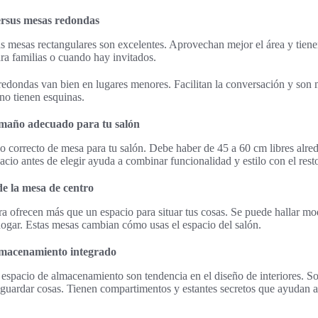
ersus mesas redondas
as mesas rectangulares son excelentes. Aprovechan mejor el área y tiene
ara familias o cuando hay invitados.
 redondas van bien en lugares menores. Facilitan la conversación y son
 no tienen esquinas.
maño adecuado para tu salón
ño correcto de mesa para tu salón. Debe haber de 45 a 60 cm libres alred
cio antes de elegir ayuda a combinar funcionalidad y estilo con el resto
de la mesa de centro
a ofrecen más que un espacio para situar tus cosas. Se puede hallar m
 hogar. Estas mesas cambian cómo usas el espacio del salón.
lmacenamiento integrado
espacio de almacenamiento son tendencia en el diseño de interiores. Son
guardar cosas. Tienen compartimentos y estantes secretos que ayudan 