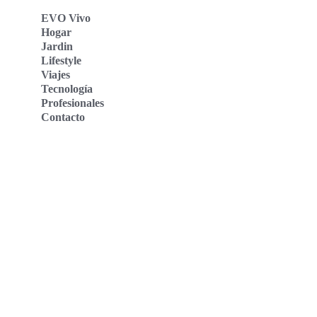
EVO Vivo
Hogar
Jardin
Lifestyle
Viajes
Tecnología
Profesionales
Contacto
Evo Vivo Deutschland
Evo Vivo España
Evo Vivo Nederland
Evo Vivo Schweiz
Nosotros