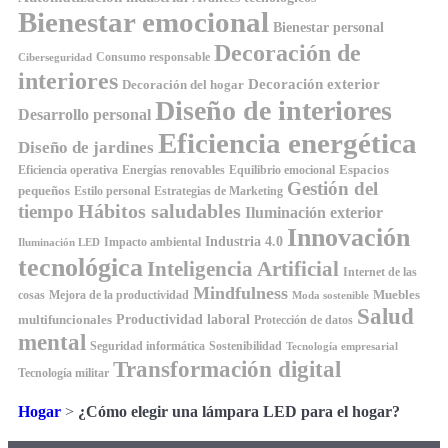
Bienestar emocional
Bienestar personal
Decoración de
Consumo responsable
Ciberseguridad
interiores
Decoración exterior
Decoración del hogar
Diseño de interiores
Desarrollo personal
Eficiencia energética
Diseño de jardines
Espacios
Equilibrio emocional
Eficiencia operativa
Energías renovables
Gestión del
pequeños
Estilo personal
Estrategias de Marketing
Hábitos saludables
tiempo
Iluminación exterior
Innovación
Industria 4.0
Impacto ambiental
Iluminación LED
tecnológica
Inteligencia Artificial
Internet de las
Mindfulness
Muebles
cosas
Mejora de la productividad
Moda sostenible
Salud
Productividad laboral
multifuncionales
Protección de datos
mental
Seguridad informática
Sostenibilidad
Tecnología empresarial
Transformación digital
Tecnología militar
Hogar
>
¿Cómo elegir una lámpara LED para el hogar?