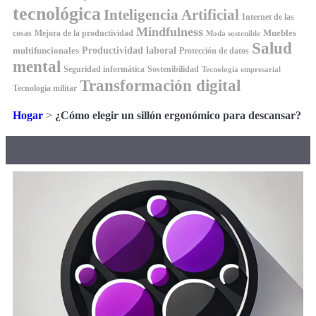
tecnológica
Inteligencia Artificial
Internet de las
Mindfulness
Muebles
cosas
Mejora de la productividad
Moda sostenible
Salud
Productividad laboral
multifuncionales
Protección de datos
mental
Seguridad informática
Sostenibilidad
Tecnología empresarial
Transformación digital
Tecnología militar
Hogar
>
¿Cómo elegir un sillón ergonómico para descansar?