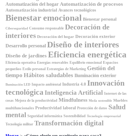
Automatización de procesos
Automatización del hogar
Automatización industrial
Avances tecnológicos
Bienestar emocional
Bienestar personal
Decoración de
Consumo responsable
Ciberseguridad
interiores
Decoración exterior
Decoración del hogar
Diseño de interiores
Desarrollo personal
Eficiencia energética
Diseño de jardines
Espacios
Equilibrio emocional
Eficiencia operativa
Energías renovables
Gestión del
pequeños
Estilo personal
Estrategias de Marketing
Hábitos saludables
tiempo
Iluminación exterior
Innovación
Industria 4.0
Impacto ambiental
Iluminación LED
tecnológica
Inteligencia Artificial
Internet de las
Mindfulness
Muebles
cosas
Mejora de la productividad
Moda sostenible
Salud
Productividad laboral
multifuncionales
Protección de datos
mental
Seguridad informática
Sostenibilidad
Tecnología empresarial
Transformación digital
Tecnología militar
Hogar
>
¿Cómo elegir un escritorio para casa?