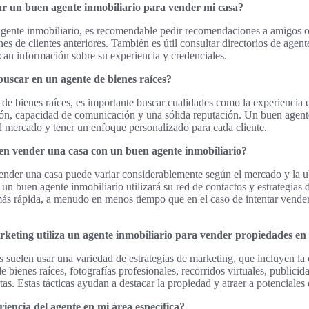
 un buen agente inmobiliario para vender mi casa?
gente inmobiliario, es recomendable pedir recomendaciones a amigos o f
ones de clientes anteriores. También es útil consultar directorios de agent
an información sobre su experiencia y credenciales.
uscar en un agente de bienes raíces?
 de bienes raíces, es importante buscar cualidades como la experiencia 
ón, capacidad de comunicación y una sólida reputación. Un buen agente
el mercado y tener un enfoque personalizado para cada cliente.
en vender una casa con un buen agente inmobiliario?
ender una casa puede variar considerablemente según el mercado y la u
un buen agente inmobiliario utilizará su red de contactos y estrategias 
 más rápida, a menudo en menos tiempo que en el caso de intentar venderl
rketing utiliza un agente inmobiliario para vender propiedades en
s suelen usar una variedad de estrategias de marketing, que incluyen la 
de bienes raíces, fotografías profesionales, recorridos virtuales, publicid
tas. Estas tácticas ayudan a destacar la propiedad y atraer a potenciale
iencia del agente en mi área específica?