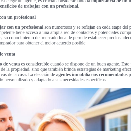
Al elegir un agente, es crucial considerar tanto la
importancia de un 
eneficios de trabajar con un profesional
.
con un profesional
jar con un profesional
son numerosos y se reflejan en cada etapa del 
petente tiene acceso a una amplia red de contactos y potenciales comp
s, su conocimiento del mercado local le permite establecer precios ade
omprador para obtener el mejor acuerdo posible.
de venta
o de venta
es considerable cuando se dispone de un buen agente. Este p
de la propiedad, sino que también brinda estrategias de marketing efect
tivas de la casa. La elección de
agentes inmobiliarios recomendados
p
cio personalizado y adaptado a sus necesidades específicas.