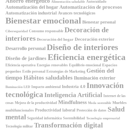
Ahorro energético
Autocuidado
Alimentación saludable
Automatización de procesos
Automatización del hogar
Automatización industrial
Avances tecnológicos
Bienestar emocional
Bienestar personal
Decoración de
Consumo responsable
Ciberseguridad
interiores
Decoración exterior
Decoración del hogar
Diseño de interiores
Desarrollo personal
Eficiencia energética
Diseño de jardines
Espacios
Equilibrio emocional
Eficiencia operativa
Energías renovables
Gestión del
pequeños
Estilo personal
Estrategias de Marketing
Hábitos saludables
tiempo
Iluminación exterior
Innovación
Industria 4.0
Impacto ambiental
Iluminación LED
tecnológica
Inteligencia Artificial
Internet de las
Mindfulness
Muebles
cosas
Mejora de la productividad
Moda sostenible
Salud
Productividad laboral
multifuncionales
Protección de datos
mental
Seguridad informática
Sostenibilidad
Tecnología empresarial
Transformación digital
Tecnología militar