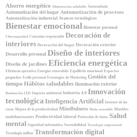
Ahorro energético
Autocuidado
Alimentación saludable
Automatización de procesos
Automatización del hogar
Automatización industrial
Avances tecnológicos
Bienestar emocional
Bienestar personal
Decoración de
Consumo responsable
Ciberseguridad
interiores
Decoración exterior
Decoración del hogar
Diseño de interiores
Desarrollo personal
Eficiencia energética
Diseño de jardines
Espacios
Equilibrio emocional
Eficiencia operativa
Energías renovables
Gestión del
pequeños
Estilo personal
Estrategias de Marketing
Hábitos saludables
tiempo
Iluminación exterior
Innovación
Industria 4.0
Impacto ambiental
Iluminación LED
tecnológica
Inteligencia Artificial
Internet de las
Mindfulness
Muebles
cosas
Mejora de la productividad
Moda sostenible
Salud
Productividad laboral
multifuncionales
Protección de datos
mental
Seguridad informática
Sostenibilidad
Tecnología empresarial
Transformación digital
Tecnología militar