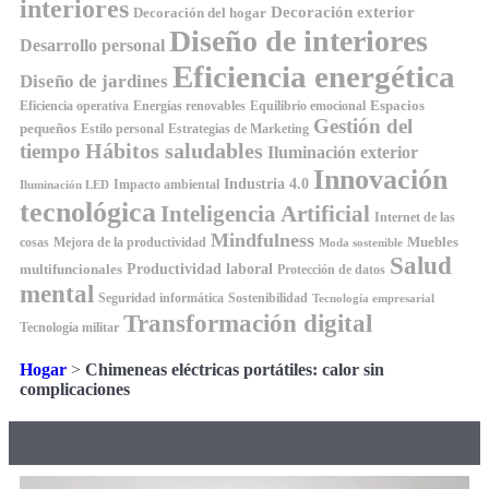
interiores
Decoración exterior
Decoración del hogar
Diseño de interiores
Desarrollo personal
Eficiencia energética
Diseño de jardines
Espacios
Equilibrio emocional
Eficiencia operativa
Energías renovables
Gestión del
pequeños
Estilo personal
Estrategias de Marketing
Hábitos saludables
tiempo
Iluminación exterior
Innovación
Industria 4.0
Impacto ambiental
Iluminación LED
tecnológica
Inteligencia Artificial
Internet de las
Mindfulness
Muebles
cosas
Mejora de la productividad
Moda sostenible
Salud
Productividad laboral
multifuncionales
Protección de datos
mental
Seguridad informática
Sostenibilidad
Tecnología empresarial
Transformación digital
Tecnología militar
Hogar
>
Chimeneas eléctricas portátiles: calor sin
complicaciones