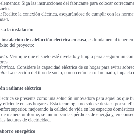
elementos: Siga las instrucciones del fabricante para colocar correctam
suelo.
: Realice la conexión eléctrica, asegurándose de cumplir con las normat
idad.
 a la instalación
a
instalación de calefacción eléctrica en casa
, es fundamental tener en 
éxito del proyecto:
uelo:
Verifique que el suelo esté nivelado y limpio para asegurar un cont
ores.
éctricos:
Considere la capacidad eléctrica de su hogar para evitar sobrec
nto:
La elección del tipo de suelo, como cerámica o laminado, impacta en
ión radiante eléctrica
eléctrica se presenta como una solución innovadora para aquellos que b
eficiente en sus hogares. Esta tecnología no solo se destaca por su efic
nfort superior, mejorando la calidad de vida en los espacios doméstico
e de manera uniforme, se minimizan las pérdidas de energía y, en conse
las facturas de electricidad.
 ahorro energético