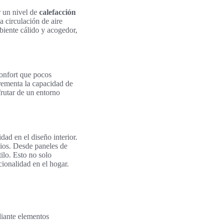
r un nivel de
calefacción
a circulación de aire
biente cálido y acogedor,
confort que pocos
crementa la capacidad de
frutar de un entorno
idad en el diseño interior.
cios. Desde paneles de
ilo. Esto no solo
ionalidad en el hogar.
ediante elementos