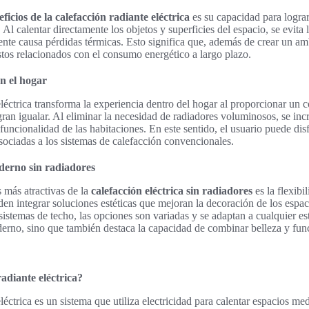
ficios de la calefacción radiante eléctrica
es su capacidad para logra
 Al calentar directamente los objetos y superficies del espacio, se evita l
ente causa pérdidas térmicas. Esto significa que, además de crear un am
stos relacionados con el consumo energético a largo plazo.
n el hogar
eléctrica transforma la experiencia dentro del hogar al proporcionar un 
ogran igualar. Al eliminar la necesidad de radiadores voluminosos, se in
 funcionalidad de las habitaciones. En este sentido, el usuario puede dis
asociadas a los sistemas de calefacción convencionales.
derno sin radiadores
s más atractivas de la
calefacción eléctrica sin radiadores
es la flexibil
den integrar soluciones estéticas que mejoran la decoración de los espa
sistemas de techo, las opciones son variadas y se adaptan a cualquier est
erno, sino que también destaca la capacidad de combinar belleza y func
radiante eléctrica?
léctrica es un sistema que utiliza electricidad para calentar espacios m