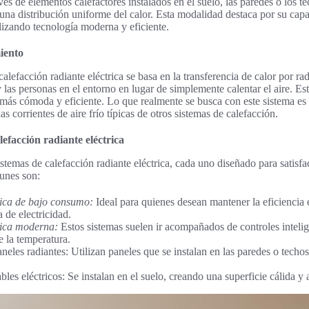
avés de elementos calefactores instalados en el suelo, las paredes o los te
una distribución uniforme del calor. Esta modalidad destaca por su cap
lizando tecnología moderna y eficiente.
iento
alefacción radiante eléctrica se basa en la transferencia de calor por rad
y las personas en el entorno en lugar de simplemente calentar el aire. Esta
más cómoda y eficiente. Lo que realmente se busca con este sistema es
as corrientes de aire frío típicas de otros sistemas de calefacción.
lefacción radiante eléctrica
istemas de calefacción radiante eléctrica, cada uno diseñado para satisfa
unes son:
rica de bajo consumo:
Ideal para quienes desean mantener la eficiencia 
a de electricidad.
rica moderna:
Estos sistemas suelen ir acompañados de controles inteli
e la temperatura.
neles radiantes: Utilizan paneles que se instalan en las paredes o techos
bles eléctricos: Se instalan en el suelo, creando una superficie cálida y 