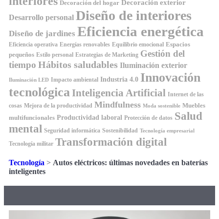
interiores
Decoración exterior
Decoración del hogar
Diseño de interiores
Desarrollo personal
Eficiencia energética
Diseño de jardines
Espacios
Equilibrio emocional
Eficiencia operativa
Energías renovables
Gestión del
pequeños
Estilo personal
Estrategias de Marketing
Hábitos saludables
tiempo
Iluminación exterior
Innovación
Industria 4.0
Impacto ambiental
Iluminación LED
tecnológica
Inteligencia Artificial
Internet de las
Mindfulness
Muebles
cosas
Mejora de la productividad
Moda sostenible
Salud
Productividad laboral
multifuncionales
Protección de datos
mental
Seguridad informática
Sostenibilidad
Tecnología empresarial
Transformación digital
Tecnología militar
Tecnología
>
Autos eléctricos: últimas novedades en baterías
inteligentes