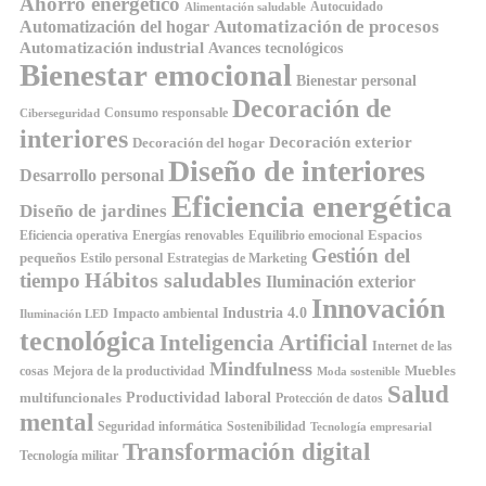
Ahorro energético
Autocuidado
Alimentación saludable
Automatización de procesos
Automatización del hogar
Automatización industrial
Avances tecnológicos
Bienestar emocional
Bienestar personal
Decoración de
Consumo responsable
Ciberseguridad
interiores
Decoración exterior
Decoración del hogar
Diseño de interiores
Desarrollo personal
Eficiencia energética
Diseño de jardines
Espacios
Equilibrio emocional
Eficiencia operativa
Energías renovables
Gestión del
pequeños
Estilo personal
Estrategias de Marketing
Hábitos saludables
tiempo
Iluminación exterior
Innovación
Industria 4.0
Impacto ambiental
Iluminación LED
tecnológica
Inteligencia Artificial
Internet de las
Mindfulness
Muebles
cosas
Mejora de la productividad
Moda sostenible
Salud
Productividad laboral
multifuncionales
Protección de datos
mental
Seguridad informática
Sostenibilidad
Tecnología empresarial
Transformación digital
Tecnología militar