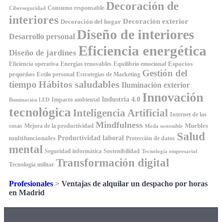
Decoración de
Consumo responsable
Ciberseguridad
interiores
Decoración exterior
Decoración del hogar
Diseño de interiores
Desarrollo personal
Eficiencia energética
Diseño de jardines
Espacios
Equilibrio emocional
Eficiencia operativa
Energías renovables
Gestión del
pequeños
Estilo personal
Estrategias de Marketing
Hábitos saludables
tiempo
Iluminación exterior
Innovación
Industria 4.0
Impacto ambiental
Iluminación LED
tecnológica
Inteligencia Artificial
Internet de las
Mindfulness
Muebles
cosas
Mejora de la productividad
Moda sostenible
Salud
Productividad laboral
multifuncionales
Protección de datos
mental
Seguridad informática
Sostenibilidad
Tecnología empresarial
Transformación digital
Tecnología militar
Profesionales
>
Ventajas de alquilar un despacho por horas
en Madrid