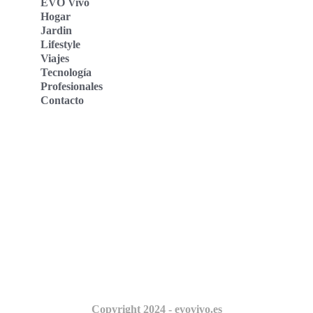
EVO Vivo
Hogar
Jardin
Lifestyle
Viajes
Tecnología
Profesionales
Contacto
Evo Vivo Deutschland
Evo Vivo España
Evo Vivo Nederland
Evo Vivo Schweiz
Nosotros
Copyright 2024 - evovivo.es