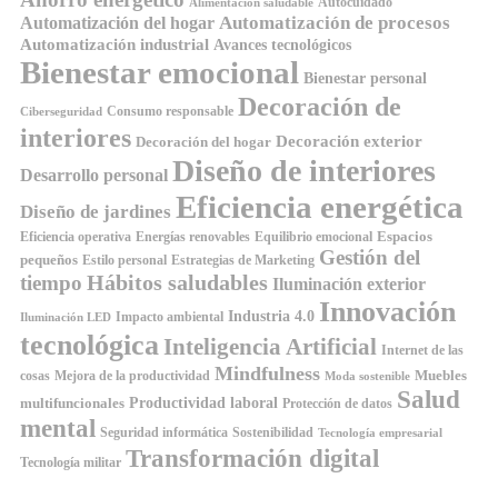
Autocuidado
Alimentación saludable
Automatización de procesos
Automatización del hogar
Automatización industrial
Avances tecnológicos
Bienestar emocional
Bienestar personal
Decoración de
Consumo responsable
Ciberseguridad
interiores
Decoración exterior
Decoración del hogar
Diseño de interiores
Desarrollo personal
Eficiencia energética
Diseño de jardines
Espacios
Equilibrio emocional
Eficiencia operativa
Energías renovables
Gestión del
pequeños
Estilo personal
Estrategias de Marketing
Hábitos saludables
tiempo
Iluminación exterior
Innovación
Industria 4.0
Impacto ambiental
Iluminación LED
tecnológica
Inteligencia Artificial
Internet de las
Mindfulness
Muebles
cosas
Mejora de la productividad
Moda sostenible
Salud
Productividad laboral
multifuncionales
Protección de datos
mental
Seguridad informática
Sostenibilidad
Tecnología empresarial
Transformación digital
Tecnología militar