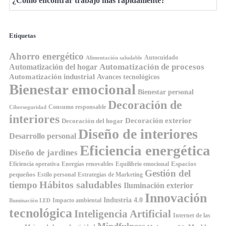
¿Cómo encontrar trabajo más rápidamente?
Etiquetas
Ahorro energético
Autocuidado
Alimentación saludable
Automatización de procesos
Automatización del hogar
Automatización industrial
Avances tecnológicos
Bienestar emocional
Bienestar personal
Decoración de
Consumo responsable
Ciberseguridad
interiores
Decoración exterior
Decoración del hogar
Diseño de interiores
Desarrollo personal
Eficiencia energética
Diseño de jardines
Espacios
Equilibrio emocional
Eficiencia operativa
Energías renovables
Gestión del
pequeños
Estilo personal
Estrategias de Marketing
Hábitos saludables
tiempo
Iluminación exterior
Innovación
Industria 4.0
Impacto ambiental
Iluminación LED
tecnológica
Inteligencia Artificial
Internet de las