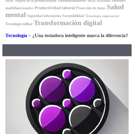
Mindfulness
Muebles
cosas
Mejora de la productividad
Moda sostenible
Salud
Productividad laboral
multifuncionales
Protección de datos
mental
Seguridad informática
Sostenibilidad
Tecnología empresarial
Transformación digital
Tecnología militar
Tecnología
>
¿Una tostadora inteligente marca la diferencia?