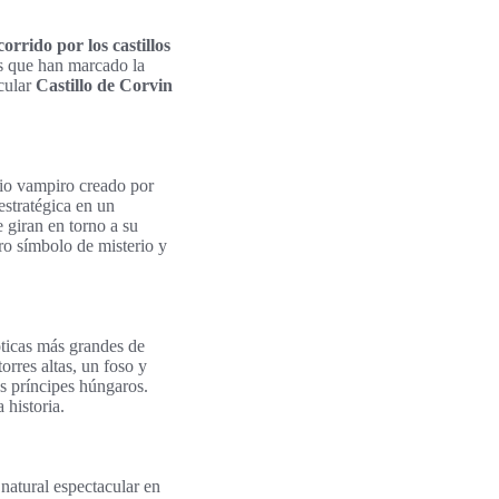
corrido por los castillos
nes que han marcado la
cular
Castillo de Corvin
io vampiro creado por
estratégica en un
e giran en torno a su
ro símbolo de misterio y
óticas más grandes de
orres altas, un foso y
os príncipes húngaros.
 historia.
atural espectacular en