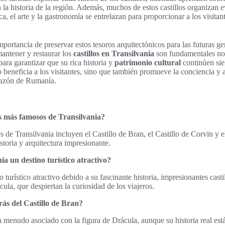
 la historia de la región. Además, muchos de estos castillos organizan e
ca, el arte y la gastronomía se entrelazan para proporcionar a los visita
mportancia de preservar estos tesoros arquitectónicos para las futuras g
mantener y restaurar los
castillos en Transilvania
son fundamentales no 
para garantizar que su rica historia y
patrimonio cultural
continúen sien
 beneficia a los visitantes, sino que también promueve la conciencia y 
orazón de Rumanía.
os más famosos de Transilvania?
 de Transilvania incluyen el Castillo de Bran, el Castillo de Corvin y e
storia y arquitectura impresionante.
a un destino turístico atractivo?
 turístico atractivo debido a su fascinante historia, impresionantes castil
ula, que despiertan la curiosidad de los viajeros.
trás del Castillo de Bran?
 a menudo asociado con la figura de Drácula, aunque su historia real est