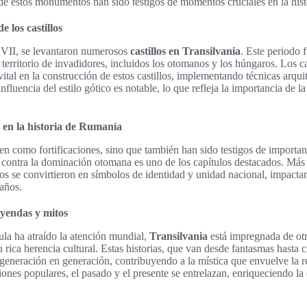
de estos monumentos han sido testigos de momentos cruciales en la his
 los castillos
XVII, se levantaron numerosos
castillos en Transilvania
. Este periodo 
 territorio de invadidores, incluidos los otomanos y los húngaros. Los c
tal en la construcción de estos castillos, implementando técnicas arqu
nfluencia del estilo gótico es notable, lo que refleja la importancia de la
n en la historia de Rumanía
rven como fortificaciones, sino que también han sido testigos de importa
ia contra la dominación otomana es uno de los capítulos destacados. Más 
los se convirtieron en símbolos de identidad y unidad nacional, impacta
 años.
eyendas y mitos
ula ha atraído la atención mundial,
Transilvania
está impregnada de ot
 rica herencia cultural. Estas historias, que van desde fantasmas hasta c
 generación en generación, contribuyendo a la mística que envuelve la re
iciones populares, el pasado y el presente se entrelazan, enriqueciendo la