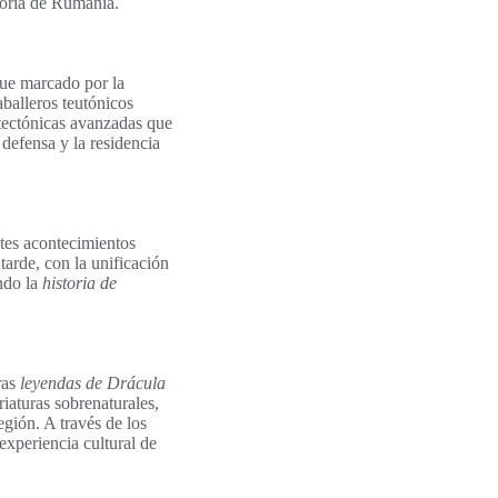
toria de Rumanía.
fue marcado por la
aballeros teutónicos
itectónicas avanzadas que
 defensa y la residencia
ntes acontecimientos
tarde, con la unificación
ndo la
historia de
ras
leyendas de Drácula
riaturas sobrenaturales,
gión. A través de los
 experiencia cultural de