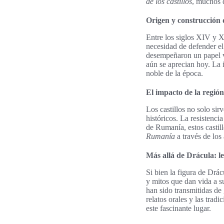
de los castillos
, muchos 
Origen y construcción de
Entre los siglos XIV y 
necesidad de defender el
desempeñaron un papel vi
aún se aprecian hoy. La i
noble de la época.
El impacto de la regió
Los castillos no solo si
históricos. La resistenc
de Rumanía, estos castil
Rumanía
a través de los
Más allá de Drácula: l
Si bien la figura de Drác
y mitos que dan vida a su
han sido transmitidas de
relatos orales y las trad
este fascinante lugar.