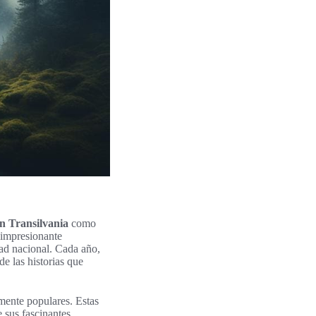
 en Transilvania
como
l impresionante
ad nacional. Cada año,
e las historias que
rmente populares. Estas
e sus fascinantes