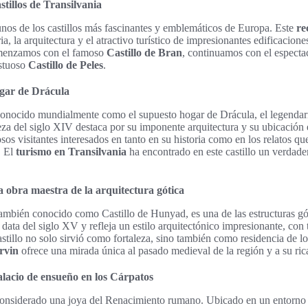
stillos de Transilvania
unos de los castillos más fascinantes y emblemáticos de Europa. Este
re
ria, la arquitectura y el atractivo turístico de impresionantes edificacio
omenzamos con el famoso
Castillo de Bran
, continuamos con el especta
estuoso
Castillo de Peles
.
ogar de Drácula
onocido mundialmente como el supuesto hogar de Drácula, el legendar
eza del siglo XIV destaca por su imponente arquitectura y su ubicación 
os visitantes interesados en tanto en su historia como en los relatos qu
. El
turismo en Transilvania
ha encontrado en este castillo un verdade
a obra maestra de la arquitectura gótica
también conocido como Castillo de Hunyad, es una de las estructuras g
ata del siglo XV y refleja un estilo arquitectónico impresionante, con t
astillo no solo sirvió como fortaleza, sino también como residencia de l
rvin
ofrece una mirada única al pasado medieval de la región y a su rica
alacio de ensueño en los Cárpatos
onsiderado una joya del Renacimiento rumano. Ubicado en un entorno n