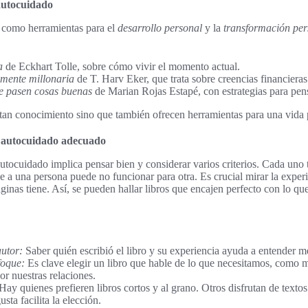
autocuidado
n como herramientas para el
desarrollo personal
y la
transformación per
a
de Eckhart Tolle, sobre cómo vivir el momento actual.
 mente millonaria
de T. Harv Eker, que trata sobre creencias financieras
e pasen cosas buenas
de Marian Rojas Estapé, con estrategias para pen
rtan conocimiento sino que también ofrecen herramientas para una vida p
e autocuidado adecuado
autocuidado implica pensar bien y considerar varios criterios. Cada uno
ve a una persona puede no funcionar para otra. Es crucial mirar la experi
páginas tiene. Así, se pueden hallar libros que encajen perfecto con lo 
autor:
Saber quién escribió el libro y su experiencia ayuda a entender m
foque:
Es clave elegir un libro que hable de lo que necesitamos, como m
r nuestras relaciones.
Hay quienes prefieren libros cortos y al grano. Otros disfrutan de textos
sta facilita la elección.