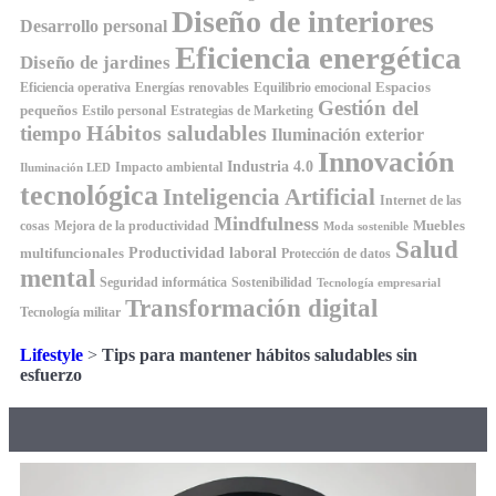
Diseño de interiores
Desarrollo personal
Eficiencia energética
Diseño de jardines
Espacios
Equilibrio emocional
Eficiencia operativa
Energías renovables
Gestión del
pequeños
Estilo personal
Estrategias de Marketing
Hábitos saludables
tiempo
Iluminación exterior
Innovación
Industria 4.0
Impacto ambiental
Iluminación LED
tecnológica
Inteligencia Artificial
Internet de las
Mindfulness
Muebles
cosas
Mejora de la productividad
Moda sostenible
Salud
Productividad laboral
multifuncionales
Protección de datos
mental
Seguridad informática
Sostenibilidad
Tecnología empresarial
Transformación digital
Tecnología militar
Lifestyle
>
Tips para mantener hábitos saludables sin
esfuerzo