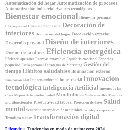
Automatización de procesos
Automatización del hogar
Automatización industrial
Avances tecnológicos
Bienestar emocional
Bienestar personal
Decoración de
Consumo responsable
Ciberseguridad
interiores
Decoración exterior
Decoración del hogar
Diseño de interiores
Desarrollo personal
Eficiencia energética
Diseño de jardines
Espacios
Equilibrio emocional
Eficiencia operativa
Energías renovables
Gestión del
pequeños
Estilo personal
Estrategias de Marketing
Hábitos saludables
tiempo
Iluminación exterior
Innovación
Industria 4.0
Impacto ambiental
Iluminación LED
tecnológica
Inteligencia Artificial
Internet de las
Mindfulness
Muebles
cosas
Mejora de la productividad
Moda sostenible
Salud
Productividad laboral
multifuncionales
Protección de datos
mental
Seguridad informática
Sostenibilidad
Tecnología empresarial
Transformación digital
Tecnología militar
Lifestyle
>
Tendencias en moda de primavera 2024