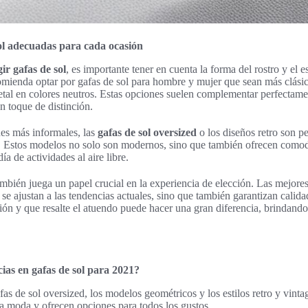
ol adecuadas para cada ocasión
ir gafas de sol
, es importante tener en cuenta la forma del rostro y el e
omienda optar por gafas de sol para hombre y mujer que sean más clásic
etal en colores neutros. Estas opciones suelen complementar perfectam
n toque de distinción.
nes más informales, las
gafas de sol oversized
o los diseños retro son pe
. Estos modelos no solo son modernos, sino que también ofrecen comodi
a de actividades al aire libre.
mbién juega un papel crucial en la experiencia de elección. Las mejore
e ajustan a las tendencias actuales, sino que también garantizan calidad
sión y que resalte el atuendo puede hacer una gran diferencia, brindando
ias en gafas de sol para 2021?
as de sol oversized, los modelos geométricos y los estilos retro y vinta
 la moda y ofrecen opciones para todos los gustos.