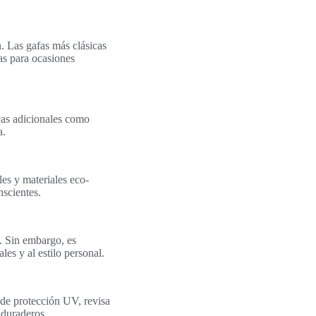
n. Las gafas más clásicas
as para ocasiones
icas adicionales como
a.
les y materiales eco-
nscientes.
. Sin embargo, es
les y al estilo personal.
s de protección UV, revisa
 duraderos.