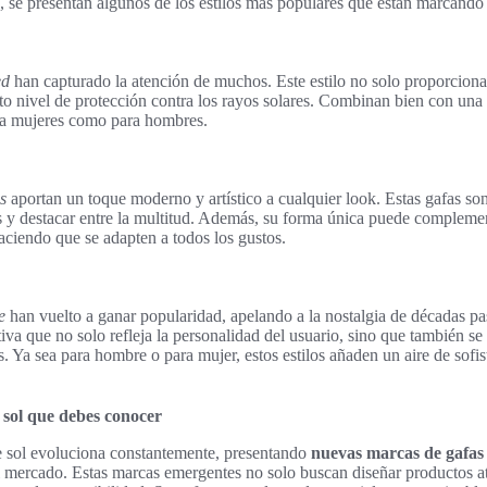
, se presentan algunos de los estilos más populares que están marcando
ed
han capturado la atención de muchos. Este estilo no solo proporciona 
to nivel de protección contra los rayos solares. Combinan bien con una
ara mujeres como para hombres.
s
aportan un toque moderno y artístico a cualquier look. Estas gafas son
s y destacar entre la multitud. Además, su forma única puede complemen
 haciendo que se adapten a todos los gustos.
e
han vuelto a ganar popularidad, apelando a la nostalgia de décadas pa
iva que no solo refleja la personalidad del usuario, sino que también se
os. Ya sea para hombre o para mujer, estos estilos añaden un aire de sofis
 sol que debes conocer
e sol evoluciona constantemente, presentando
nuevas marcas de gafas 
al mercado. Estas marcas emergentes no solo buscan diseñar productos at