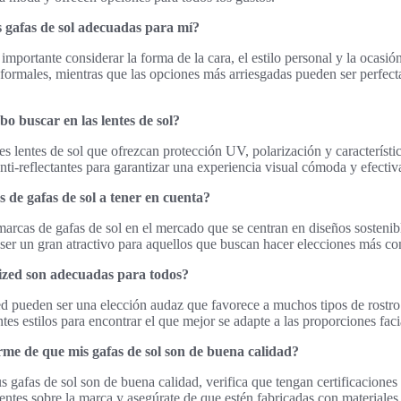
 gafas de sol adecuadas para mí?
s importante considerar la forma de la cara, el estilo personal y la ocasió
 formales, mientras que las opciones más arriesgadas pueden ser perfect
bo buscar en las lentes de sol?
es lentes de sol que ofrezcan protección UV, polarización y característ
nti-reflectantes para garantizar una experiencia visual cómoda y efectiv
 de gafas de sol a tener en cuenta?
marcas de gafas de sol en el mercado que se centran en diseños sostenib
ser un gran atractivo para aquellos que buscan hacer elecciones más co
sized son adecuadas para todos?
ed pueden ser una elección audaz que favorece a muchos tipos de rostro
tes estilos para encontrar el que mejor se adapte a las proporciones facia
e de que mis gafas de sol son de buena calidad?
s gafas de sol son de buena calidad, verifica que tengan certificacione
ientes sobre la marca y asegúrate de que estén fabricadas con materiales