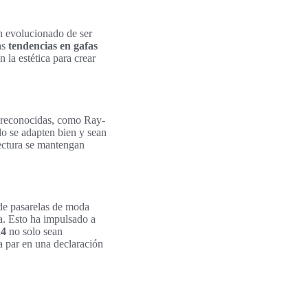
an evolucionado de ser
as
tendencias en gafas
 la estética para crear
s reconocidas, como Ray-
lo se adapten bien y sean
lectura se mantengan
sde pasarelas de moda
ra. Esto ha impulsado a
24
no solo sean
a par en una declaración