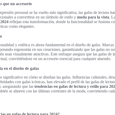
s que un accesorio
resión personal se ha vuelto más significativa, las gafas de lectura h
cionales a convertirse en un símbolo de estilo y
moda para la vista
. L
a 2024
reflejan esta transformación, donde la funcionalidad se fusiona con
cticas como elegantes.
ca
onalidad y estética es ahora fundamental en el diseño de gafas. Marca
porando ergonomía en sus creaciones, garantizando que las gafas no so
n sean visualmente atractivas. Este enfoque asegura que las gafas de 
ctual, convirtiéndose en un accesorio esencial para cualquier atuendo.
a en el diseño de gafas
 significativo en cómo se diseñan las gafas. Influencias culturales, de
ebridades con gafas icónicas, han elevado el perfil de las gafas de lectu
r, asegurando que las
tendencias en gafas de lectura y estilo para 20
mbién se alineen con las últimas corrientes de la moda, convirtiendo cad
cias en gafas de lectura para 2024?