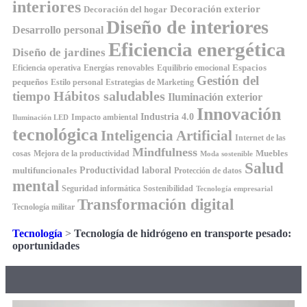
interiores
Decoración exterior
Decoración del hogar
Diseño de interiores
Desarrollo personal
Eficiencia energética
Diseño de jardines
Espacios
Equilibrio emocional
Eficiencia operativa
Energías renovables
Gestión del
pequeños
Estilo personal
Estrategias de Marketing
Hábitos saludables
tiempo
Iluminación exterior
Innovación
Industria 4.0
Impacto ambiental
Iluminación LED
tecnológica
Inteligencia Artificial
Internet de las
Mindfulness
Muebles
cosas
Mejora de la productividad
Moda sostenible
Salud
Productividad laboral
multifuncionales
Protección de datos
mental
Seguridad informática
Sostenibilidad
Tecnología empresarial
Transformación digital
Tecnología militar
Tecnología
>
Tecnología de hidrógeno en transporte pesado:
oportunidades