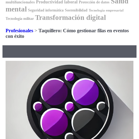
Salud
Productividad laboral
multifuncionales
Protección de datos
mental
Seguridad informática
Sostenibilidad
Tecnología empresarial
Transformación digital
Tecnología militar
Profesionales
>
Taquillero: Cómo gestionar filas en eventos
con éxito