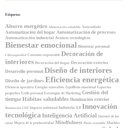
Etiquetas
Ahorro energético
Autocuidado
Alimentación saludable
Automatización de procesos
Automatización del hogar
Automatización industrial
Avances tecnológicos
Bienestar emocional
Bienestar personal
Decoración de
Consumo responsable
Ciberseguridad
interiores
Decoración exterior
Decoración del hogar
Diseño de interiores
Desarrollo personal
Eficiencia energética
Diseño de jardines
Espacios
Equilibrio emocional
Eficiencia operativa
Energías renovables
Gestión del
pequeños
Estilo personal
Estrategias de Marketing
Hábitos saludables
tiempo
Iluminación exterior
Innovación
Industria 4.0
Impacto ambiental
Iluminación LED
tecnológica
Inteligencia Artificial
Internet de las
Mindfulness
Muebles
cosas
Mejora de la productividad
Moda sostenible