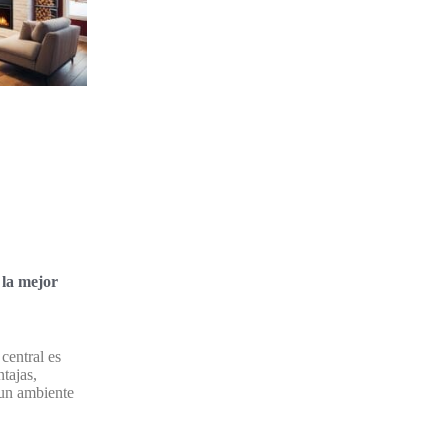
 la mejor
central es
ntajas,
 un ambiente