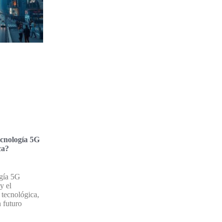
tecnología 5G
ca?
gía 5G
y el
 tecnológica,
 futuro