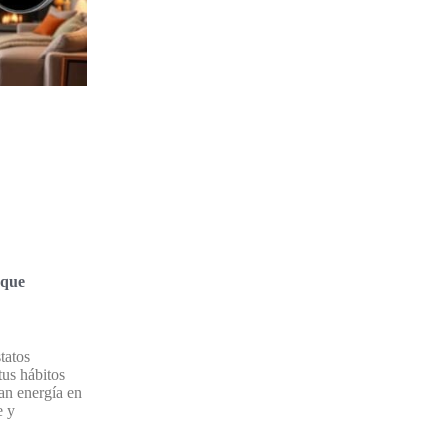
 que
tatos
tus hábitos
an energía en
e y