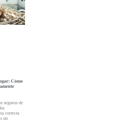
hogar: Cómo
tamente
en seguros de
das
na correcta
as un