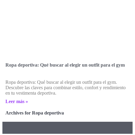
Ropa deportiva: Qué buscar al elegir un outfit para el gym
Ropa deportiva: Qué buscar al elegir un outfit para el gym.
Descubre las claves para combinar estilo, confort y rendimiento
en tu vestimenta deportiva.
Leer más »
Archives for Ropa deportiva