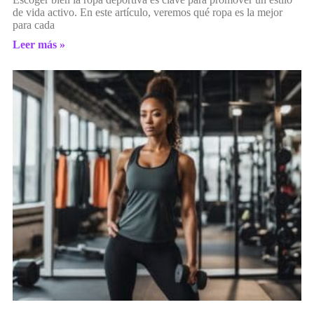
de vida activo. En este artículo, veremos qué ropa es la mejor
para cada
Leer más »