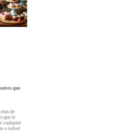
ostres que
cetas de
es que te
de cualquier
ta a todos!