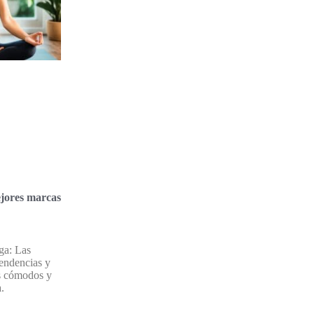
jores marcas
ga: Las
tendencias y
ts cómodos y
a.