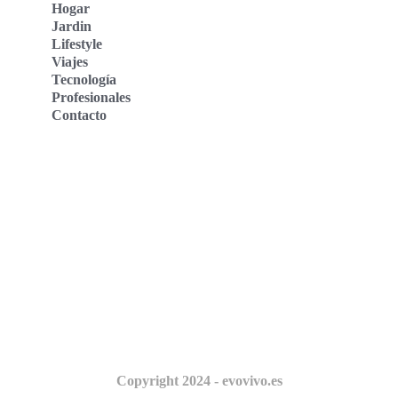
Hogar
Jardin
Lifestyle
Viajes
Tecnología
Profesionales
Contacto
Evo Vivo Deutschland
Evo Vivo España
Evo Vivo Nederland
Evo Vivo Schweiz
Nosotros
Copyright 2024 - evovivo.es