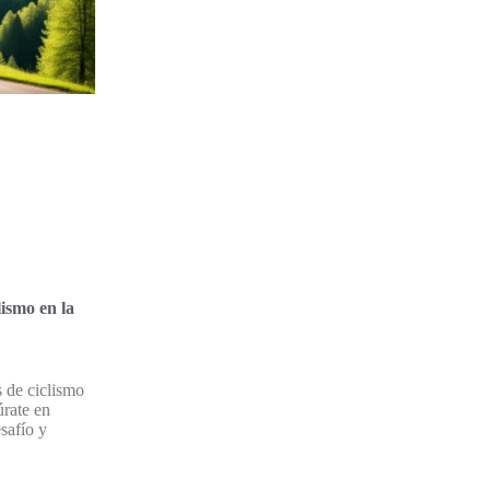
lismo en la
s de ciclismo
úrate en
safío y