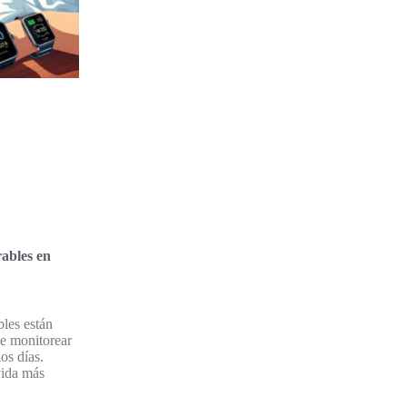
ables en
les están
e monitorear
los días.
vida más