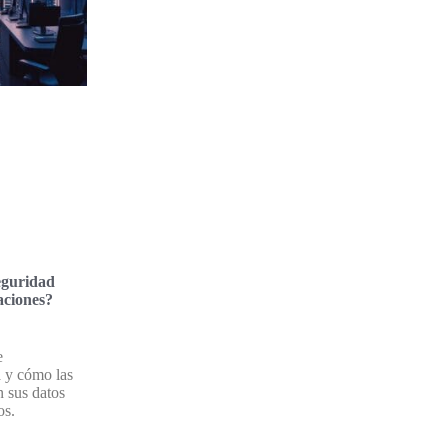
eguridad
aciones?
e
a y cómo las
 sus datos
os.