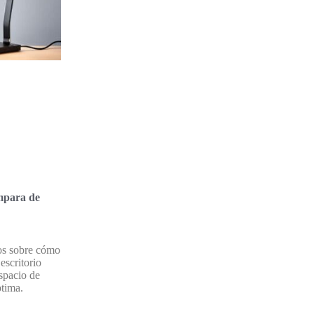
mpara de
os sobre cómo
escritorio
espacio de
ptima.