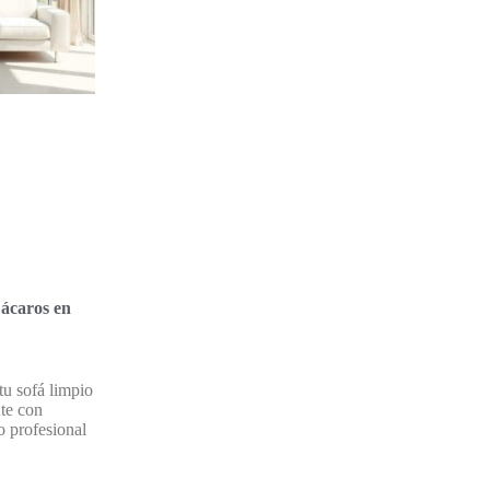
 ácaros en
u sofá limpio
nte con
 profesional