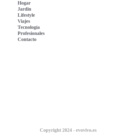
Hogar
Jardin
Lifestyle
Viajes
Tecnología
Profesionales
Contacto
Evo Vivo Deutschland
Evo Vivo España
Evo Vivo Nederland
Evo Vivo Schweiz
Nosotros
Copyright 2024 - evovivo.es